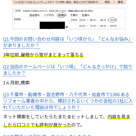
Q1.今回のお問い合わせ内容は「いつ頃から」「どんなお悩み」
がありましたか？
3年位前
,
屋根から雪がまとまって落ちる
Q2.当店のホームページは「いつ頃」「どんなきっかけ」で知り
ましたか？
1ヵ月前,検索
Q3.千葉市・船橋市・習志野市・八千代市・佐倉市で1306 ある
リフォーム業者の中から、検討されるいくつかの会社の1社に入
れていただいた理由は何でしょうか？
ネット検索をしていたらたまたまヒットしまして、
内容を見ま
したら口コミでも評判が良かった
ので。