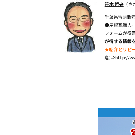
笹木 哲央
（さ
千葉県習志野
●屋根瓦職人
フォームが得意
が得する情報
★紹介とリピー
倉)⇒
http://w