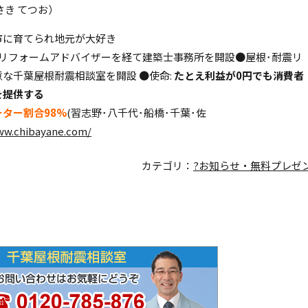
さき てつお）
市に育てられ地元が大好き
･リフォームアドバイザーを経て建築士事務所を開設●屋根･耐震リ
な千葉屋根耐震相談室を開設 ●使命:
たとえ利益が0円でも消費者
を提供する
ター割合98%
(習志野･八千代･船橋･千葉･佐
ww.chibayane.com/
カテゴリ：
?お知らせ・無料プレゼ