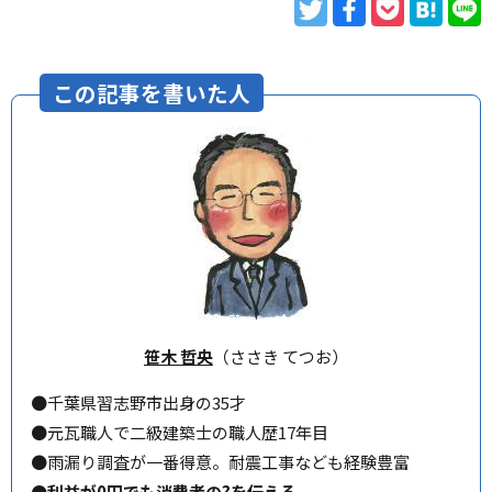
この記事を書いた人
笹木 哲央
（ささき てつお）
●千葉県習志野市出身の35才
●元瓦職人で二級建築士の職人歴17年目
●雨漏り調査が一番得意。耐震工事なども経験豊富
●利益が0円でも消費者の?を伝える